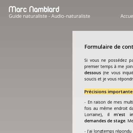
Guide naturaliste - Audio-naturaliste
Accue
Formulaire de con
Si vous ne possédez p
premier temps à me joi
dessous
(ne vous inqui
soucis et je vous répondra
Précisions importante
- En raison de mes multi
fois au même endroit da
Lorraine), i
l m’est im
demandes de stage
. M
- J'ai longtemps répond