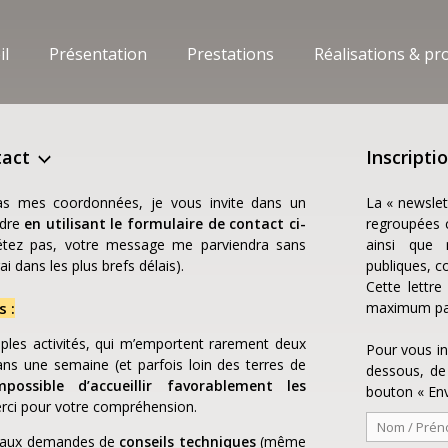
il
Présentation
Prestations
Réalisations & pr
tact
Inscripti
as mes coordonnées, je vous invite dans un
La « newslet
ndre
en utilisant le formulaire de contact ci-
regroupées c
étez pas, votre message me parviendra sans
ainsi que m
i dans les plus brefs délais).
publiques, co
Cette lettr
s :
maximum par 
ples activités, qui m’emportent rarement deux
Pour vous in
ns une semaine (et parfois loin des terres de
dessous, de 
possible d’accueillir favorablement les
bouton « Env
erci pour votre compréhension.
u aux demandes de
conseils techniques
(même